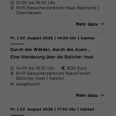
gelöscht.
10:00 bis 18:00 Uhr
RVR-Besucherzentrum Haus Ripshorst |
Name
_pk_ref.*
PHPs Standard Sitzungs- Identifikation
Oberhausen
Zweck
(Formulare).
Anbieter
Matomo
Mehr dazu
Laufzeit
6 Monate
Fr. | 07. August 2026 | 14:00 Uhr | Xanten
Name
be_typo_user
Zweck
Speichert die Herkunft des Besuchers.
Durch die Wälder, durch die Auen...
Anbieter
TYPO3
Eine Wanderung über die Bislicher Insel
Laufzeit
Ende der Sitzung
14:00 bis 16:30 Uhr
8,00 Euro
Name
MATOMO_SESSID
RVR-Besucherzentrum NaturForum
Dieser Cookie teilt der Webseite mit,
Bislicher Insel | Xanten
Anbieter
Matomo
ob ein Besucher im Typo3-Backend
ausgebucht
Zweck
angemeldet ist und die Rechte besitzt
Laufzeit
Sitzung
diese zu verwalten.
Mehr dazu
Temporäre Session-ID, ohne
Zweck
personenbezogene Daten.
Fr. | 07. August 2026 | 17:30 Uhr | Xanten