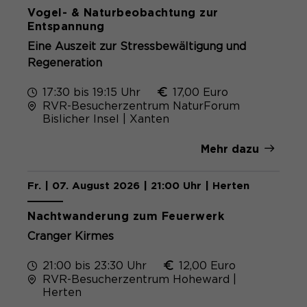
Name
cookie_optin
Vogel- & Naturbeobachtung zur
Entspannung
Anbieter
Sgalinski
Eine Auszeit zur Stressbewältigung und
Regeneration
Laufzeit
1 Monat
17:30 bis 19:15 Uhr
17,00 Euro
Speichert den Zustimmungsstatus des
RVR-Besucherzentrum NaturForum
Zweck
Benutzers für Cookies auf der
Bislicher Insel | Xanten
aktuellen Domäne.
Mehr dazu
Fr. | 07. August 2026 | 21:00 Uhr | Herten
Nachtwanderung zum Feuerwerk
Cranger Kirmes
21:00 bis 23:30 Uhr
12,00 Euro
RVR-Besucherzentrum Hoheward |
Herten