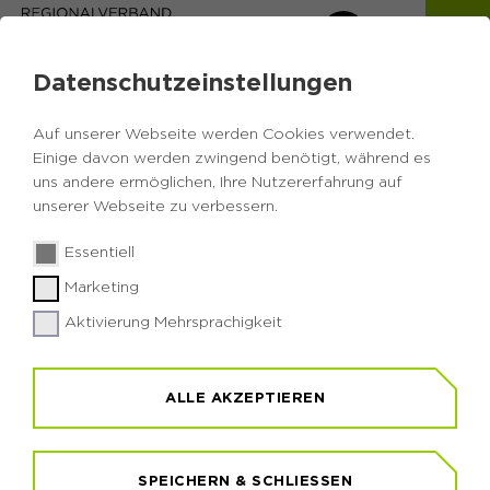
Datenschutzeinstellungen
Auf unserer Webseite werden Cookies verwendet.
Einige davon werden zwingend benötigt, während es
uns andere ermöglichen, Ihre Nutzererfahrung auf
unserer Webseite zu verbessern.
Essentiell
© RVR / Sprave
© RVR / Wiciok
Marketing
Aktivierung Mehrsprachigkeit
VERANSTALTUNGEN UND
VERANSTALTUNGEN UND
EVENTS
EVENTS
ALLE AKZEPTIEREN
Ob im Seminarraum oder mitten im Wald - Hier
Ob im Seminarraum oder mitten im Wald - Hier
finden Sie Veranstaltungen zu Themen rund um
finden Sie Veranstaltungen zu Themen rund um
Natur und Umwelt im gesamten Ruhrgebiet.
Natur und Umwelt im gesamten Ruhrgebiet.
SPEICHERN & SCHLIESSEN