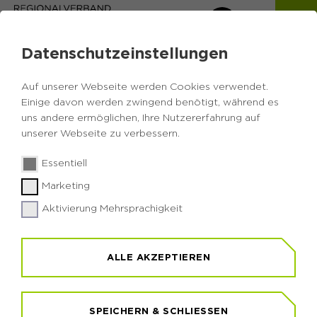
Datenschutzeinstellungen
Auf unserer Webseite werden Cookies verwendet.
Einige davon werden zwingend benötigt, während es
uns andere ermöglichen, Ihre Nutzererfahrung auf
unserer Webseite zu verbessern.
Essentiell
© RVR / Wiciok
Marketing
Aktivierung Mehrsprachigkeit
VERANSTALTENDE
Eine stetig wachsende Übersicht der
ALLE AKZEPTIEREN
Einrichtungen und Personen, die Veranstaltungen
im Natur- und Umweltbereich im Ruhrgebiet
VERANSTALTENDE
anbieten.
SPEICHERN & SCHLIESSEN
Eine stetig wachsende Übersicht der