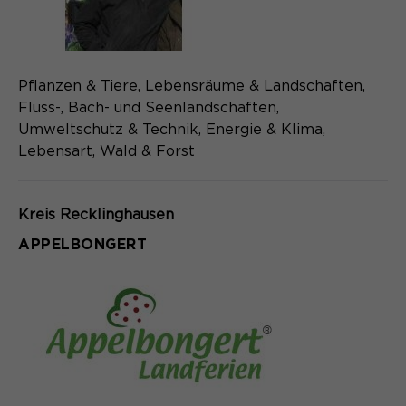
Name
cookie_optin
Anbieter
Sgalinski
Laufzeit
Pflanzen & Tiere, Lebensräume & Landschaften,
1 Monat
Fluss-, Bach- und Seenlandschaften,
Speichert den Zustimmungsstatus des
Umweltschutz & Technik, Energie & Klima,
Zweck
Benutzers für Cookies auf der
Lebensart, Wald & Forst
aktuellen Domäne.
Kreis Recklinghausen
APPELBONGERT