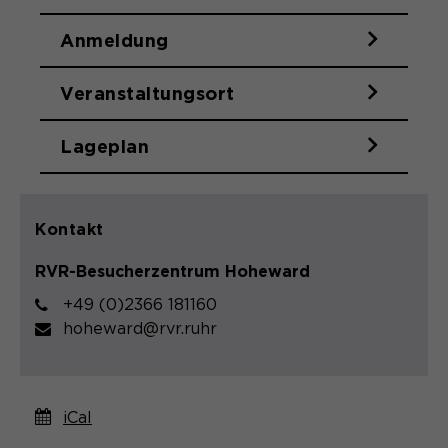
Name
cookie_optin
Anmeldung
Anbieter
Sgalinski
Veranstaltungsort
Laufzeit
1 Monat
Speichert den Zustimmungsstatus des
Lageplan
Zweck
Benutzers für Cookies auf der
aktuellen Domäne.
Kontakt
RVR-Besucherzentrum Hoheward
+49 (0)2366 181160
hoheward@rvr.ruhr
iCal