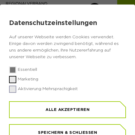
Datenschutzeinstellungen
Auf unserer Webseite werden Cookies verwendet.
Einige davon werden zwingend benötigt, während es
uns andere ermöglichen, Ihre Nutzererfahrung auf
Zurück zur Übersicht
unserer Webseite zu verbessern.
Sanftes Hatha Yoga am
Essentiell
Förderturm
Marketing
Aktivierung Mehrsprachigkeit
Für Anfänger und Wiedereinsteiger
"Die Magie der Gegensätze"– ein geschmeidiger
ALLE AKZEPTIEREN
Körper geformt zwischen Stahl und Eisen. Unter
diesem Motto stehen die Yoga-Einheiten für
Anfänger und Wiedereinsteiger unter der Leitung
SPEICHERN & SCHLIESSEN
des Yogaateliers auf dem Kunsthof Westerholt.