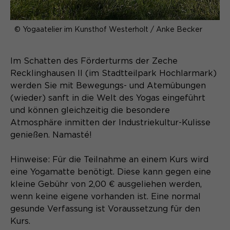
gelöscht.
Name
_pk_ref.*
PHPs Standard Sitzungs- Identifikation
Zweck
© Yogaatelier im Kunsthof Westerholt / Anke Becker
(Formulare).
Anbieter
Matomo
Im Schatten des Förderturms der Zeche
Laufzeit
6 Monate
Recklinghausen II (im Stadtteilpark Hochlarmark)
Name
be_typo_user
werden Sie mit Bewegungs- und Atemübungen
Zweck
Speichert die Herkunft des Besuchers.
(wieder) sanft in die Welt des Yogas eingeführt
Anbieter
TYPO3
und können gleichzeitig die besondere
Atmosphäre inmitten der Industriekultur-Kulisse
Laufzeit
Ende der Sitzung
genießen. Namasté!
Name
MATOMO_SESSID
Dieser Cookie teilt der Webseite mit,
Anbieter
Matomo
Hinweise: Für die Teilnahme an einem Kurs wird
ob ein Besucher im Typo3-Backend
Zweck
eine Yogamatte benötigt. Diese kann gegen eine
angemeldet ist und die Rechte besitzt
Laufzeit
Sitzung
kleine Gebühr von 2,00 € ausgeliehen werden,
diese zu verwalten.
wenn keine eigene vorhanden ist. Eine normal
Temporäre Session-ID, ohne
Zweck
gesunde Verfassung ist Voraussetzung für den
personenbezogene Daten.
Kurs.