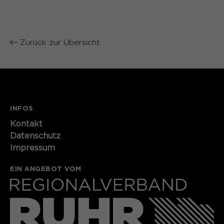
Name
cookie_optin
Anbieter
Sgalinski
Zurück zur Übersicht
Laufzeit
1 Monat
Speichert den Zustimmungsstatus des
Zweck
Benutzers für Cookies auf der
aktuellen Domäne.
INFOS
Kontakt​​​​​
Datenschutz
Impressum
EIN ANGEBOT VOM