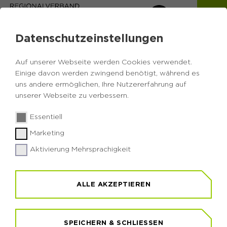
Datenschutzeinstellungen
Auf unserer Webseite werden Cookies verwendet.
Einige davon werden zwingend benötigt, während es
uns andere ermöglichen, Ihre Nutzererfahrung auf
Zurück zur Übersicht
unserer Webseite zu verbessern.
Veranstaltung: Traditioneller
Essentiell
Adventsmarkt
Marketing
Aktivierung Mehrsprachigkeit
am Haus Ripshorst
ALLE AKZEPTIEREN
Sonntag, 29.11.2026
10:00 - 16:00 Uhr
SPEICHERN & SCHLIESSEN