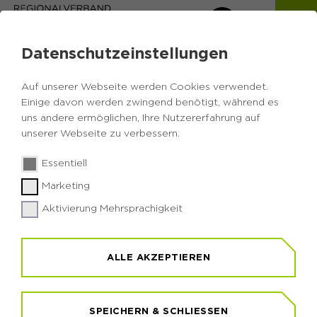
Datenschutzeinstellungen
Auf unserer Webseite werden Cookies verwendet.
Einige davon werden zwingend benötigt, während es
uns andere ermöglichen, Ihre Nutzererfahrung auf
Zurück zur Übersicht
unserer Webseite zu verbessern.
Shinrin Yoku - Waldbaden
Essentiell
Marketing
für Erwachsene
Aktivierung Mehrsprachigkeit
ALLE AKZEPTIEREN
Samstag, 12.09.2026
14:00 - 17:00 Uhr
Waldschule Cappenberg
SPEICHERN & SCHLIESSEN