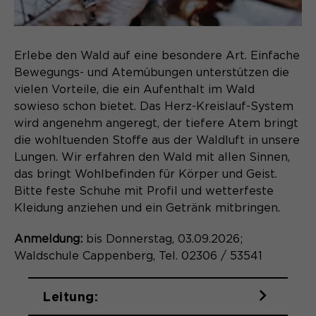
Webseite. Diese Basis-Cookies sind
unerlässlich, damit Ihr Besuch auf der
Anbieter
Matomo
Website angenehm und flüssig wird:
Aktivierung Mehrsprachigkeit
Sie ermöglichen es der Website, Sie
Erlebe den Wald auf eine besondere Art. Einfache
Laufzeit
Zweck
13 Monate
Diese Cookies ermöglichen die automatische
zu erkennen und somit Ihre Sitzung
Bewegungs- und Atemübungen unterstützen die
Übersetzung der Website-Inhalte durch GTranslate.
offen zu halten. Es speichert bei
Dient zur anonymen
vielen Vorteile, die ein Aufenthalt im Wald
Zweck
einem Benutzer-Login für einen
Wiedererkennung eines Besuchers.
Name
Cookie-Informationen anzeigen
googtrans
sowieso schon bietet. Das Herz-Kreislauf-System
geschlossenen Bereich die Benutzer-
wird angenehm angeregt, der tiefere Atem bringt
ID als verschlüsselten Wert (sog.
Anbieter
GTranslate Inc.
die wohltuenden Stoffe aus der Waldluft in unsere
"hash-Wert") zum entsprechenden
Lungen. Wir erfahren den Wald mit allen Sinnen,
Datenbankeintrag des Nutzers.
Laufzeit
1 Jahr
Name
_pk_ses*
das bringt Wohlbefinden für Körper und Geist.
Bitte feste Schuhe mit Profil und wetterfeste
Speichert die vom Nutzer gewählte
Anbieter
Matomo
Kleidung anziehen und ein Getränk mitbringen.
Zweck
Sprache für die automatische
Name
PHPSESSID
Übersetzung der Website.
Laufzeit
30 Minuten
Anmeldung:
bis Donnerstag, 03.09.2026;
Waldschule Cappenberg, Tel. 02306 / 53541
Anbieter
Session-Cookies
Speichert vorübergehend Daten der
Zweck
aktuellen Sitzung.
Der Session Cookie wird beim
Leitung:
Laufzeit
Schließen des Browsers wieder