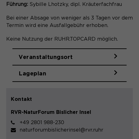
gelöscht.
Führung:
Sybille Lhotzky, dipl. Kräuterfachfrau
Name
_pk_ref.*
PHPs Standard Sitzungs- Identifikation
Bei einer Absage von weniger als 3 Tagen vor dem
Zweck
(Formulare).
Termin wird eine Ausfallgebühr erhoben.
Anbieter
Matomo
Keine Nutzung der RUHR.TOPCARD möglich.
Laufzeit
6 Monate
Name
be_typo_user
Zweck
Speichert die Herkunft des Besuchers.
Veranstaltungsort
Anbieter
TYPO3
Lageplan
Laufzeit
Ende der Sitzung
Name
MATOMO_SESSID
Dieser Cookie teilt der Webseite mit,
Anbieter
Matomo
ob ein Besucher im Typo3-Backend
Kontakt
Zweck
angemeldet ist und die Rechte besitzt
Laufzeit
Sitzung
RVR-NaturForum Bislicher Insel
diese zu verwalten.
+49 2801 988-230
Temporäre Session-ID, ohne
Zweck
naturforumbislicherinsel@rvr.ruhr
personenbezogene Daten.