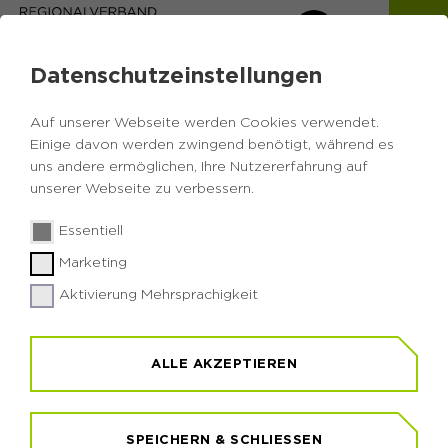
Datenschutzeinstellungen
Auf unserer Webseite werden Cookies verwendet.
Einige davon werden zwingend benötigt, während es
uns andere ermöglichen, Ihre Nutzererfahrung auf
Zurück zur Übersicht
unserer Webseite zu verbessern.
Kräutersträuße binden
Essentiell
Marketing
Aktivierung Mehrsprachigkeit
Sonntag, 16.08.2026
14:00 - 16:00 Uhr
ALLE AKZEPTIEREN
RVR-Besucherzentrum NaturForum
Bislicher Insel
SPEICHERN & SCHLIESSEN
Bislicher Insel 11