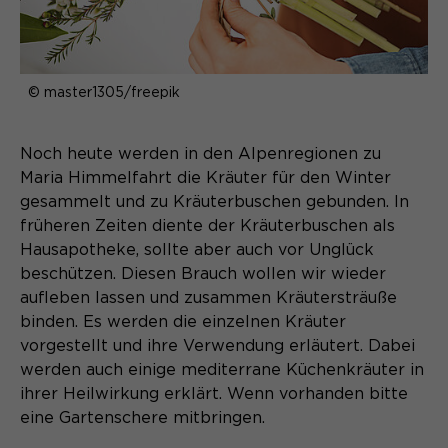
Webseite. Diese Basis-Cookies sind
unerlässlich, damit Ihr Besuch auf der
Anbieter
Matomo
Website angenehm und flüssig wird:
Aktivierung Mehrsprachigkeit
Sie ermöglichen es der Website, Sie
Laufzeit
Zweck
13 Monate
© master1305/freepik
Diese Cookies ermöglichen die automatische
zu erkennen und somit Ihre Sitzung
Übersetzung der Website-Inhalte durch GTranslate.
offen zu halten. Es speichert bei
Dient zur anonymen
Zweck
einem Benutzer-Login für einen
Wiedererkennung eines Besuchers.
Name
Cookie-Informationen anzeigen
googtrans
Noch heute werden in den Alpenregionen zu
geschlossenen Bereich die Benutzer-
Maria Himmelfahrt die Kräuter für den Winter
ID als verschlüsselten Wert (sog.
Anbieter
GTranslate Inc.
gesammelt und zu Kräuterbuschen gebunden. In
"hash-Wert") zum entsprechenden
früheren Zeiten diente der Kräuterbuschen als
Datenbankeintrag des Nutzers.
Laufzeit
1 Jahr
Name
_pk_ses*
Hausapotheke, sollte aber auch vor Unglück
beschützen. Diesen Brauch wollen wir wieder
Speichert die vom Nutzer gewählte
Anbieter
Matomo
aufleben lassen und zusammen Kräutersträuße
Zweck
Sprache für die automatische
binden. Es werden die einzelnen Kräuter
Name
PHPSESSID
Übersetzung der Website.
Laufzeit
30 Minuten
vorgestellt und ihre Verwendung erläutert. Dabei
Anbieter
Session-Cookies
werden auch einige mediterrane Küchenkräuter in
Speichert vorübergehend Daten der
Zweck
ihrer Heilwirkung erklärt. Wenn vorhanden bitte
aktuellen Sitzung.
Der Session Cookie wird beim
eine Gartenschere mitbringen.
Laufzeit
Schließen des Browsers wieder