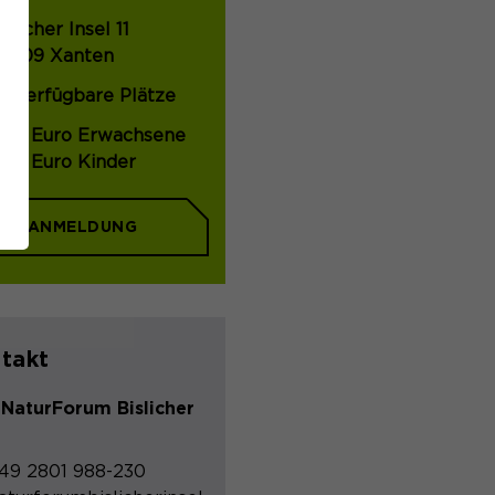
nsel
islicher Insel 11
6509 Xanten
0 verfügbare Plätze
,00 Euro Erwachsene
,00 Euro Kinder
ANMELDUNG
takt
NaturForum Bislicher
49 2801 988-230