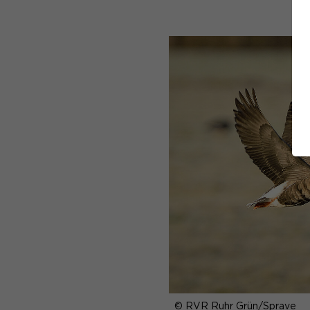
© RVR Ruhr Grün/Sprave