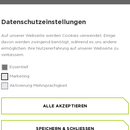
TUNGEN
ÜBER UNS
KONTAKT
Datenschutzeinstellungen
lansicht Umweltportal
Auf unserer Webseite werden Cookies verwendet. Einige
davon werden zwingend benötigt, während es uns andere
ermöglichen, Ihre Nutzererfahrung auf unserer Webseite zu
verbessern.
Essentiell
Marketing
fari in den
Aktivierung Mehrsprachigkeit
S
r Bislicher
ALLE AKZEPTIEREN
1
R
N
SPEICHERN & SCHLIESSEN