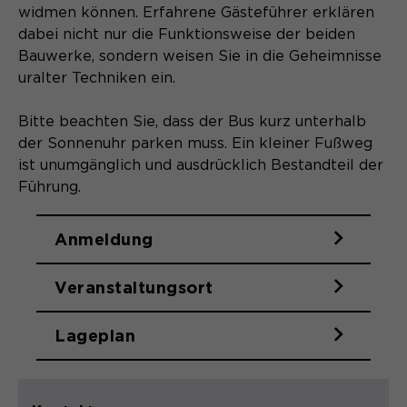
gelöscht.
widmen können. Erfahrene Gästeführer erklären
dabei nicht nur die Funktionsweise der beiden
Name
_pk_ref.*
PHPs Standard Sitzungs- Identifikation
Zweck
Bauwerke, sondern weisen Sie in die Geheimnisse
(Formulare).
Anbieter
Matomo
uralter Techniken ein.
Laufzeit
6 Monate
Bitte beachten Sie, dass der Bus kurz unterhalb
der Sonnenuhr parken muss. Ein kleiner Fußweg
Name
be_typo_user
Zweck
Speichert die Herkunft des Besuchers.
ist unumgänglich und ausdrücklich Bestandteil der
Führung.
Anbieter
TYPO3
Laufzeit
Ende der Sitzung
Anmeldung
Name
MATOMO_SESSID
Dieser Cookie teilt der Webseite mit,
Anbieter
Matomo
Veranstaltungsort
ob ein Besucher im Typo3-Backend
Zweck
angemeldet ist und die Rechte besitzt
Laufzeit
Sitzung
diese zu verwalten.
Lageplan
Temporäre Session-ID, ohne
Zweck
personenbezogene Daten.