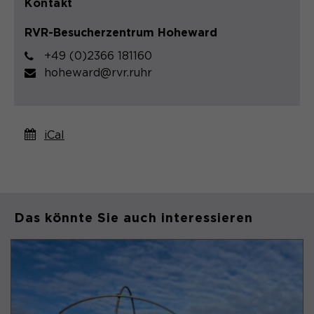
Kontakt
Name
cookie_optin
RVR-Besucherzentrum Hoheward
Anbieter
Sgalinski
+49 (0)2366 181160
Laufzeit
1 Monat
hoheward@rvr.ruhr
Speichert den Zustimmungsstatus des
Zweck
Benutzers für Cookies auf der
aktuellen Domäne.
iCal
Das könnte Sie auch interessieren