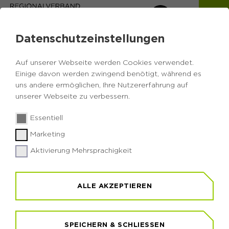
Datenschutzeinstellungen
Auf unserer Webseite werden Cookies verwendet.
Einige davon werden zwingend benötigt, während es
uns andere ermöglichen, Ihre Nutzererfahrung auf
Zurück zur Übersicht
unserer Webseite zu verbessern.
Führung im Kleinbus über
Essentiell
die Halde Hoheward
Marketing
Aktivierung Mehrsprachigkeit
Ganz bequem und in kleiner Gruppe (max. 8
Personen) zum Gipfel. Ihr Fahrer ist gleichzeitig
Ihr Gästeführer und ermöglicht Ihnen eine
ALLE AKZEPTIEREN
spannende Fahrt auf die Halde. Gerne nehmen wir,
je nach verfügbarem Platz, auch Ihren Rollator
oder Rollstuhl mit.
SPEICHERN & SCHLIESSEN