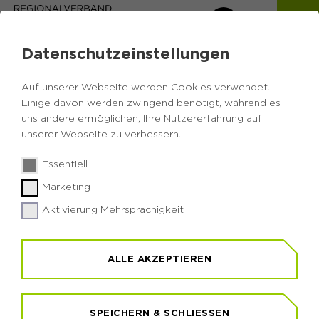
Datenschutzeinstellungen
Auf unserer Webseite werden Cookies verwendet.
Einige davon werden zwingend benötigt, während es
uns andere ermöglichen, Ihre Nutzererfahrung auf
Zurück zur Übersicht
unserer Webseite zu verbessern.
Ausstellung: sevengardens
Essentiell
Marketing
Eine Kunstausstellung aus Naturfarben
Aktivierung Mehrsprachigkeit
ALLE AKZEPTIEREN
Donnerstag, 28.05.2026
10:00 - 18:00 Uhr
RVR-Besucherzentrum Haus Ripshorst
SPEICHERN & SCHLIESSEN