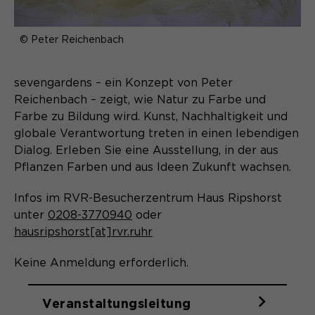
Webseite. Diese Basis-Cookies sind
unerlässlich, damit Ihr Besuch auf der
Anbieter
Matomo
Website angenehm und flüssig wird:
© Peter Reichenbach
Aktivierung Mehrsprachigkeit
Sie ermöglichen es der Website, Sie
Laufzeit
Zweck
13 Monate
Diese Cookies ermöglichen die automatische
zu erkennen und somit Ihre Sitzung
Übersetzung der Website-Inhalte durch GTranslate.
offen zu halten. Es speichert bei
sevengardens – ein Konzept von Peter
Dient zur anonymen
Zweck
einem Benutzer-Login für einen
Reichenbach – zeigt, wie Natur zu Farbe und
Wiedererkennung eines Besuchers.
Name
Cookie-Informationen anzeigen
googtrans
geschlossenen Bereich die Benutzer-
Farbe zu Bildung wird. Kunst, Nachhaltigkeit und
ID als verschlüsselten Wert (sog.
globale Verantwortung treten in einen lebendigen
Anbieter
GTranslate Inc.
"hash-Wert") zum entsprechenden
Dialog. Erleben Sie eine Ausstellung, in der aus
Datenbankeintrag des Nutzers.
Laufzeit
1 Jahr
Pflanzen Farben und aus Ideen Zukunft wachsen.
Name
_pk_ses*
Speichert die vom Nutzer gewählte
Infos im RVR-Besucherzentrum Haus Ripshorst
Anbieter
Matomo
Zweck
Sprache für die automatische
unter
0208-3770940
oder
Name
PHPSESSID
Übersetzung der Website.
Laufzeit
hausripshorst[at]rvr.ruhr
30 Minuten
Anbieter
Session-Cookies
Speichert vorübergehend Daten der
Keine Anmeldung erforderlich.
Zweck
aktuellen Sitzung.
Der Session Cookie wird beim
Veranstaltungsleitung
Laufzeit
Schließen des Browsers wieder