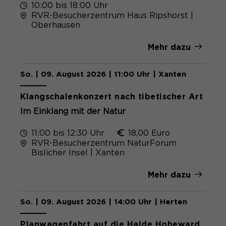
gelöscht.
10:00 bis 18:00 Uhr
RVR-Besucherzentrum Haus Ripshorst |
Name
_pk_ref.*
PHPs Standard Sitzungs- Identifikation
Oberhausen
Zweck
(Formulare).
Anbieter
Matomo
Mehr dazu
Laufzeit
6 Monate
So. | 09. August 2026 | 11:00 Uhr | Xanten
Name
be_typo_user
Zweck
Speichert die Herkunft des Besuchers.
Klangschalenkonzert nach tibetischer Art
Anbieter
TYPO3
Im Einklang mit der Natur
Laufzeit
Ende der Sitzung
11:00 bis 12:30 Uhr
18,00 Euro
Name
MATOMO_SESSID
RVR-Besucherzentrum NaturForum
Dieser Cookie teilt der Webseite mit,
Bislicher Insel | Xanten
Anbieter
Matomo
ob ein Besucher im Typo3-Backend
Zweck
angemeldet ist und die Rechte besitzt
Mehr dazu
Laufzeit
Sitzung
diese zu verwalten.
Temporäre Session-ID, ohne
So. | 09. August 2026 | 14:00 Uhr | Herten
Zweck
personenbezogene Daten.
Planwagenfahrt auf die Halde Hoheward