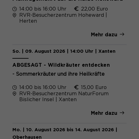
Name
cookie_optin
14:00 bis 16:00 Uhr
22,00 Euro
RVR-Besucherzentrum Hoheward |
Anbieter
Sgalinski
Herten
Laufzeit
1 Monat
Mehr dazu
Speichert den Zustimmungsstatus des
Zweck
Benutzers für Cookies auf der
So. | 09. August 2026 | 14:00 Uhr | Xanten
aktuellen Domäne.
ABGESAGT - Wildkräuter entdecken
- Sommerkräuter und ihre Heilkräfte
14:00 bis 16:00 Uhr
15,00 Euro
RVR-Besucherzentrum NaturForum
Bislicher Insel | Xanten
Mehr dazu
Mo. | 10. August 2026 bis 14. August 2026 |
Oberhausen