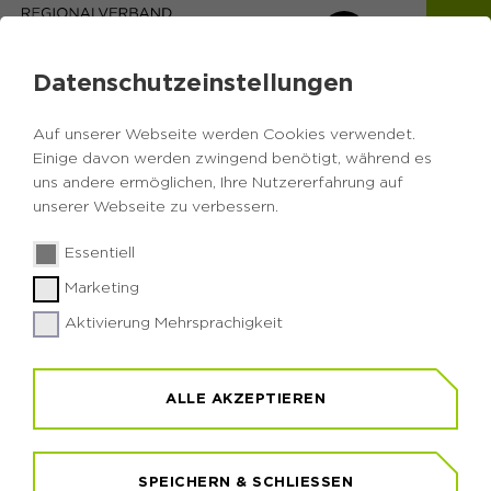
Datenschutzeinstellungen
Auf unserer Webseite werden Cookies verwendet.
Einige davon werden zwingend benötigt, während es
uns andere ermöglichen, Ihre Nutzererfahrung auf
unserer Webseite zu verbessern.
Essentiell
© RVR / Sprave
© RVR / Wiciok
Marketing
Aktivierung Mehrsprachigkeit
VERANSTALTUNGEN UND
VERANSTALTUNGEN UND
EVENTS
EVENTS
ALLE AKZEPTIEREN
Ob im Seminarraum oder mitten im Wald - Hier
Ob im Seminarraum oder mitten im Wald - Hier
finden Sie Veranstaltungen zu Themen rund um
finden Sie Veranstaltungen zu Themen rund um
Natur und Umwelt im gesamten Ruhrgebiet.
Natur und Umwelt im gesamten Ruhrgebiet.
SPEICHERN & SCHLIESSEN