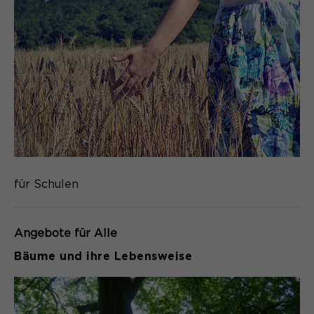
Name
cookie_optin
Anbieter
Sgalinski
Laufzeit
1 Monat
Speichert den Zustimmungsstatus des
Zweck
Benutzers für Cookies auf der
aktuellen Domäne.
für Schulen
Angebote für Alle
Bäume und ihre Lebensweise