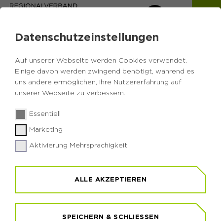
Datenschutzeinstellungen
Auf unserer Webseite werden Cookies verwendet.
Einige davon werden zwingend benötigt, während es
uns andere ermöglichen, Ihre Nutzererfahrung auf
unserer Webseite zu verbessern.
Essentiell
© RVR / Jöllenbeck
© RVR / Wiciok
Marketing
Aktivierung Mehrsprachigkeit
ANGEBOTE AUF
ANGEBOTE AUF
ANFRAGE
ANFRAGE
ALLE AKZEPTIEREN
Hier gibt es weitere Veranstaltungen die in
Hier gibt es weitere Veranstaltungen die in
Absprache mit den jeweiligen Anbietenden für
Absprache mit den jeweiligen Anbietenden für
unterschiedliche Zielgruppen gebucht werden
unterschiedliche Zielgruppen gebucht werden
SPEICHERN & SCHLIESSEN