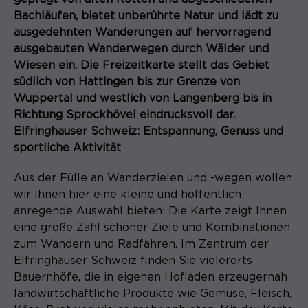
gelöscht.
Bachläufen, bietet unberührte Natur und lädt zu
Name
_pk_ref.*
ausgedehnten Wanderungen auf hervorragend
PHPs Standard Sitzungs- Identifikation
Zweck
(Formulare).
ausgebauten Wanderwegen durch Wälder und
Anbieter
Matomo
Wiesen ein. Die Freizeitkarte stellt das Gebiet
südlich von Hattingen bis zur Grenze von
Laufzeit
6 Monate
Wuppertal und westlich von Langenberg bis in
Name
be_typo_user
Richtung Sprockhövel eindrucksvoll dar.
Zweck
Speichert die Herkunft des Besuchers.
Elfringhauser Schweiz: Entspannung, Genuss und
Anbieter
TYPO3
sportliche Aktivität
Laufzeit
Ende der Sitzung
Aus der Fülle an Wanderzielen und -wegen wollen
Name
MATOMO_SESSID
wir Ihnen hier eine kleine und hoffentlich
Dieser Cookie teilt der Webseite mit,
anregende Auswahl bieten: Die Karte zeigt Ihnen
Anbieter
Matomo
ob ein Besucher im Typo3-Backend
Zweck
eine große Zahl schöner Ziele und Kombinationen
angemeldet ist und die Rechte besitzt
Laufzeit
Sitzung
zum Wandern und Radfahren. Im Zentrum der
diese zu verwalten.
Elfringhauser Schweiz finden Sie vielerorts
Temporäre Session-ID, ohne
Bauernhöfe, die in eigenen Hofläden erzeugernah
Zweck
personenbezogene Daten.
landwirtschaftliche Produkte wie Gemüse, Fleisch,