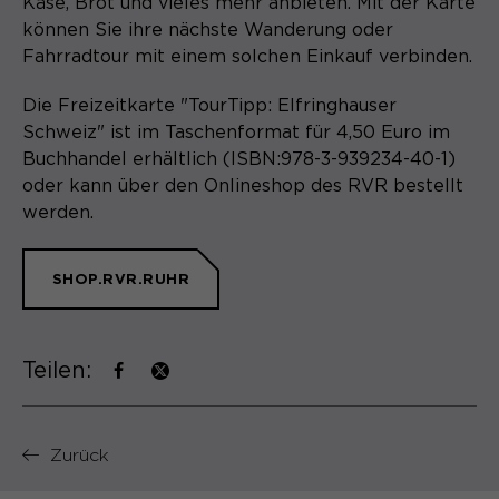
Käse, Brot und vieles mehr anbieten. Mit der Karte
Name
cookie_optin
können Sie ihre nächste Wanderung oder
Anbieter
Fahrradtour mit einem solchen Einkauf verbinden.
Sgalinski
Laufzeit
1 Monat
Die Freizeitkarte "TourTipp: Elfringhauser
Schweiz" ist im Taschenformat für 4,50 Euro im
Speichert den Zustimmungsstatus des
Buchhandel erhältlich (ISBN:978-3-939234-40-1)
Zweck
Benutzers für Cookies auf der
oder kann über den Onlineshop des RVR bestellt
aktuellen Domäne.
werden.
SHOP.RVR.RUHR
Teilen:
Zurück